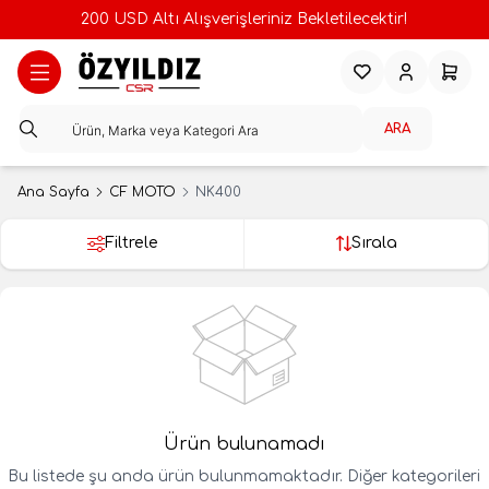
200 USD Altı Alışverişleriniz Bekletilecektir!
Favorilerim
Hesabım
Sepeti
ARA
Ana Sayfa
CF MOTO
NK400
Filtrele
Sırala
Ürün bulunamadı
Bu listede şu anda ürün bulunmamaktadır. Diğer kategorileri