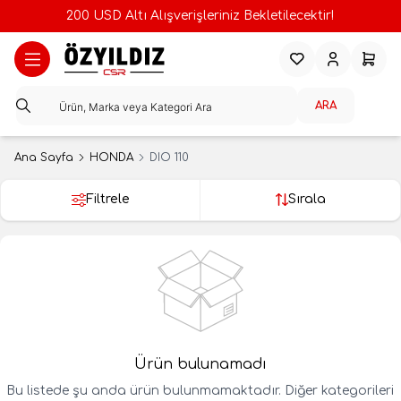
200 USD Altı Alışverişleriniz Bekletilecektir!
Favorilerim
Hesabım
Sepeti
ARA
Ana Sayfa
HONDA
DIO 110
Filtrele
Sırala
Ürün bulunamadı
Bu listede şu anda ürün bulunmamaktadır. Diğer kategorileri