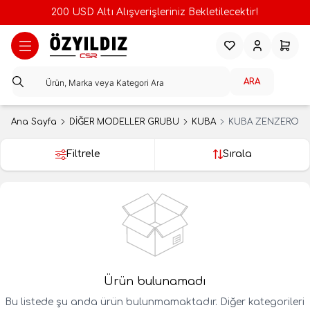
200 USD Altı Alışverişleriniz Bekletilecektir!
Favorilerim
Hesabım
Sepeti
ARA
Ana Sayfa
DİĞER MODELLER GRUBU
KUBA
KUBA ZENZERO
Filtrele
Sırala
Ürün bulunamadı
Bu listede şu anda ürün bulunmamaktadır. Diğer kategorileri