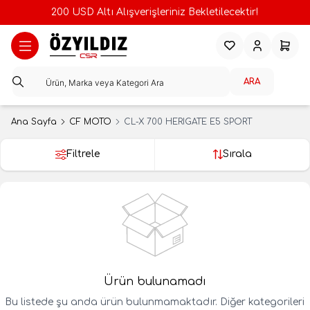
200 USD Altı Alışverişleriniz Bekletilecektir!
Favorilerim
Hesabım
Sepeti
ARA
Ana Sayfa
CF MOTO
CL-X 700 HERIGATE E5 SPORT
Filtrele
Sırala
Ürün bulunamadı
Bu listede şu anda ürün bulunmamaktadır. Diğer kategorileri