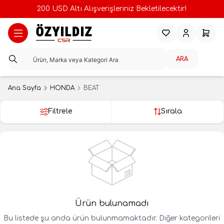
200 USD Altı Alışverişleriniz Bekletilecektir!
Favorilerim
Hesabım
Sepeti
ARA
Ana Sayfa
HONDA
BEAT
Filtrele
Sırala
Ürün bulunamadı
Bu listede şu anda ürün bulunmamaktadır. Diğer kategorileri