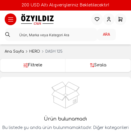
200 USD Altı Alışverişleriniz Bekletilecektir!
Favorilerim
Hesabım
Sepeti
ARA
Ana Sayfa
HERO
DASH 125
Filtrele
Sırala
Ürün bulunamadı
Bu listede şu anda ürün bulunmamaktadır. Diğer kategorileri