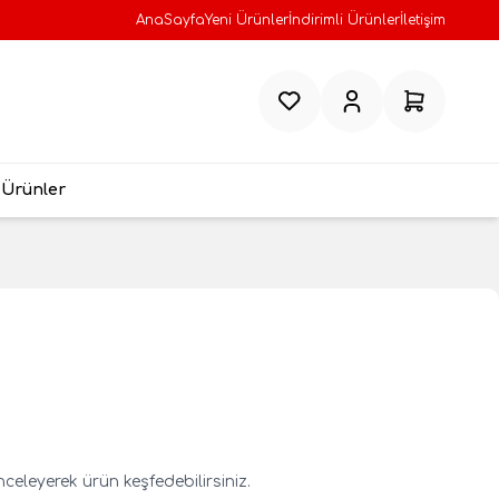
AnaSayfa
Yeni Ürünler
İndirimli Ürünler
İletişim
Favorilerim
Hesabım
Sepetim
 Ürünler
eleyerek ürün keşfedebilirsiniz.