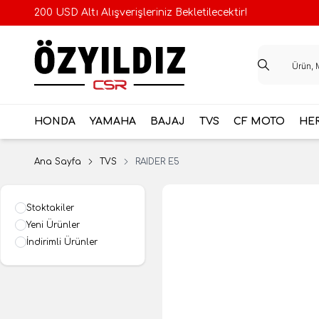
200 USD Altı Alışverişleriniz Bekletilecektir!
HONDA
YAMAHA
BAJAJ
TVS
CF MOTO
HE
Ana Sayfa
TVS
RAIDER E5
Stoktakiler
Yeni Ürünler
İndirimli Ürünler