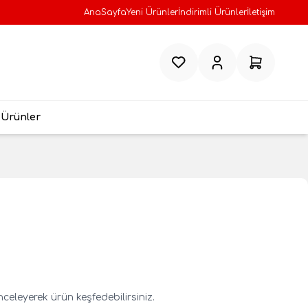
AnaSayfa
Yeni Ürünler
İndirimli Ürünler
İletişim
Favorilerim
Hesabım
Sepetim
 Ürünler
eleyerek ürün keşfedebilirsiniz.