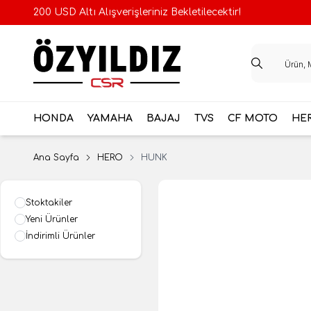
200 USD Altı Alışverişleriniz Bekletilecektir!
HONDA
YAMAHA
BAJAJ
TVS
CF MOTO
HE
Ana Sayfa
HERO
HUNK
Stoktakiler
Yeni Ürünler
İndirimli Ürünler