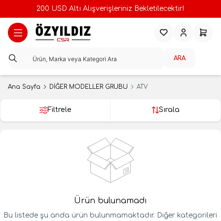
200 USD Altı Alışverişleriniz Bekletilecektir!
Favorilerim
Hesabım
Sepeti
ARA
Ana Sayfa
DİĞER MODELLER GRUBU
ATV
Filtrele
Sırala
Ürün bulunamadı
Bu listede şu anda ürün bulunmamaktadır. Diğer kategorileri