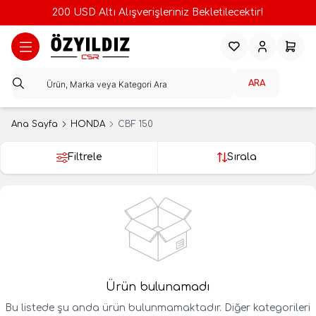
200 USD Altı Alışverişleriniz Bekletilecektir!
Favorilerim
Hesabım
Sepeti
ARA
Ana Sayfa
HONDA
CBF 150
Filtrele
Sırala
Ürün bulunamadı
Bu listede şu anda ürün bulunmamaktadır. Diğer kategorileri