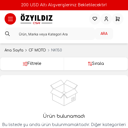
200 USD Altı Alışverişleriniz Bekletilecektir!
Favorilerim
Hesabım
Sepeti
ARA
Ana Sayfa
CF MOTO
NK150
Filtrele
Sırala
Ürün bulunamadı
Bu listede şu anda ürün bulunmamaktadır. Diğer kategorileri