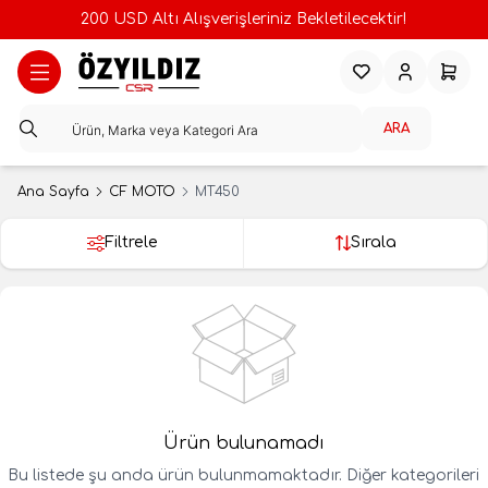
200 USD Altı Alışverişleriniz Bekletilecektir!
Favorilerim
Hesabım
Sepeti
ARA
Ana Sayfa
CF MOTO
MT450
Filtrele
Sırala
Ürün bulunamadı
Bu listede şu anda ürün bulunmamaktadır. Diğer kategorileri